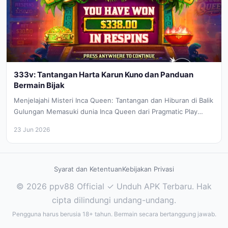
333v: Tantangan Harta Karun Kuno dan Panduan
Bermain Bijak
Menjelajahi Misteri Inca Queen: Tantangan dan Hiburan di Balik
Gulungan Memasuki dunia Inca Queen dari Pragmatic Play
terasa seperti melakukan...
23 Jun 2026
Syarat dan Ketentuan
Kebijakan Privasi
© 2026 ppv88 Official ✓ Unduh APK Terbaru. Hak
cipta dilindungi undang-undang.
Pengguna harus berusia 18+ tahun. Bermain secara bertanggung jawab.