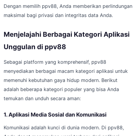
Dengan memilih ppv88, Anda memberikan perlindungan
maksimal bagi privasi dan integritas data Anda.
Menjelajahi Berbagai Kategori Aplikasi
Unggulan di ppv88
Sebagai platform yang komprehensif, ppv88
menyediakan berbagai macam kategori aplikasi untuk
memenuhi kebutuhan gaya hidup modern. Berikut
adalah beberapa kategori populer yang bisa Anda
temukan dan unduh secara aman:
1. Aplikasi Media Sosial dan Komunikasi
Komunikasi adalah kunci di dunia modern. Di ppv88,