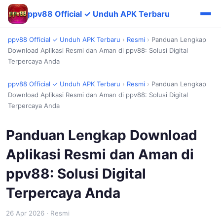
ppv88 Official ✓ Unduh APK Terbaru
ppv88 Official ✓ Unduh APK Terbaru
›
Resmi
›
Panduan Lengkap
Download Aplikasi Resmi dan Aman di ppv88: Solusi Digital
Terpercaya Anda
ppv88 Official ✓ Unduh APK Terbaru
›
Resmi
›
Panduan Lengkap
Download Aplikasi Resmi dan Aman di ppv88: Solusi Digital
Terpercaya Anda
Panduan Lengkap Download
Aplikasi Resmi dan Aman di
ppv88: Solusi Digital
Terpercaya Anda
26 Apr 2026
· Resmi