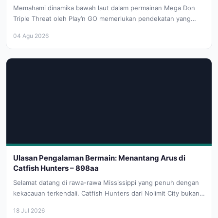
Memahami dinamika bawah laut dalam permainan Mega Don
Triple Threat oleh Play’n GO memerlukan pendekatan yang
tenang namun waspada, di...
04 Agu 2026
Ulasan Pengalaman Bermain: Menantang Arus di
Catfish Hunters – 898aa
Selamat datang di rawa-rawa Mississippi yang penuh dengan
kekacauan terkendali. Catfish Hunters dari Nolimit City bukan
sekadar permainan slot biasa;...
18 Jul 2026