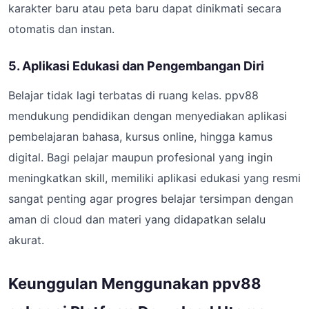
karakter baru atau peta baru dapat dinikmati secara
otomatis dan instan.
5. Aplikasi Edukasi dan Pengembangan Diri
Belajar tidak lagi terbatas di ruang kelas. ppv88
mendukung pendidikan dengan menyediakan aplikasi
pembelajaran bahasa, kursus online, hingga kamus
digital. Bagi pelajar maupun profesional yang ingin
meningkatkan skill, memiliki aplikasi edukasi yang resmi
sangat penting agar progres belajar tersimpan dengan
aman di cloud dan materi yang didapatkan selalu
akurat.
Keunggulan Menggunakan ppv88