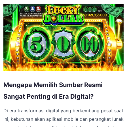
Mengapa Memilih Sumber Resmi
Sangat Penting di Era Digital?
Di era transformasi digital yang berkembang pesat saat
ini, kebutuhan akan aplikasi mobile dan perangkat lunak